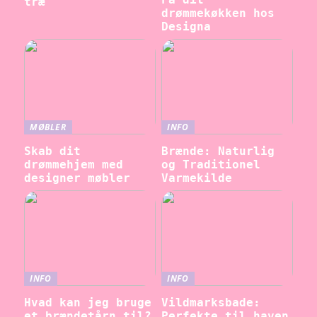
træ
drømmekøkken hos
Designa
MØBLER
INFO
Skab dit
Brænde: Naturlig
drømmehjem med
og Traditionel
designer møbler
Varmekilde
INFO
INFO
Hvad kan jeg bruge
Vildmarksbade:
et brændetårn til?
Perfekte til haven