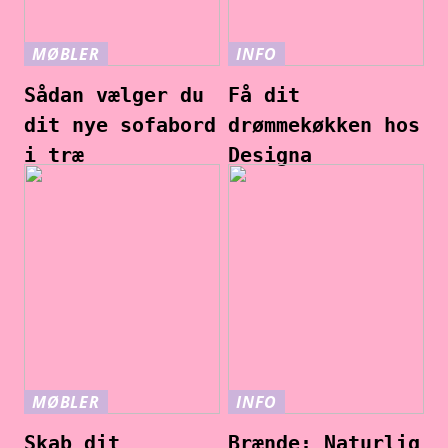
MØBLER
INFO
Sådan vælger du
Få dit
dit nye sofabord
drømmekøkken hos
i træ
Designa
MØBLER
INFO
Skab dit
Brænde: Naturlig