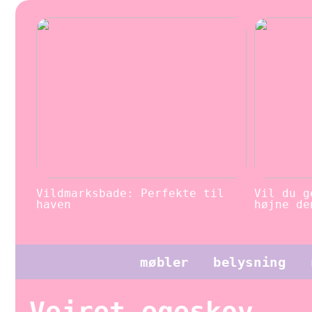
Vildmarksbade: Perfekte til
Vil du g
haven
højne de
møbler
belysning