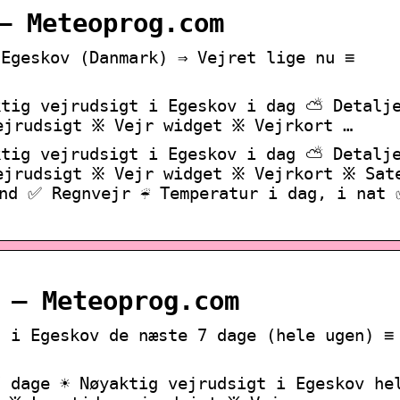
– Meteoprog.com
 Egeskov (Danmark) ⇒ Vejret lige nu ≡
aktig vejrudsigt i Egeskov i dag ⛅ Detalj
ejrudsigt ፠ Vejr widget ፠ Vejrkort …
aktig vejrudsigt i Egeskov i dag ⛅ Detalj
ejrudsigt ፠ Vejr widget ፠ Vejrkort ፠ Sat
nd ✅ Regnvejr ☔ Temperatur i dag, i nat 
 – Meteoprog.com
t i Egeskov de næste 7 dage (hele ugen) ≡
 dage ☀️ Nøyaktig vejrudsigt i Egeskov he