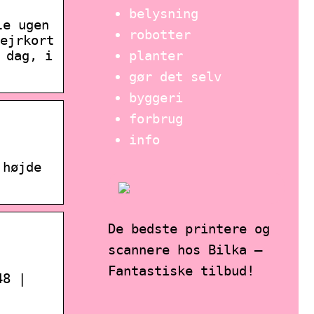
belysning
le ugen
robotter
ejrkort
planter
 dag, i
gør det selv
byggeri
forbrug
info
 højde
De bedste printere og
scannere hos Bilka –
Fantastiske tilbud!
48 |