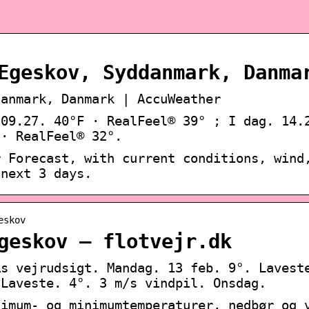
Egeskov, Syddanmark, Danma
danmark, Danmark | AccuWeather
 09.27. 40°F · RealFeel® 39° ; I dag. 14.
 · RealFeel® 32°.
r Forecast, with current conditions, wind
 next 3 days.
eskov
geskov – flotvejr.dk
Rs vejrudsigt. Mandag. 13 feb. 9°. Lavest
 Laveste. 4°. 3 m/s vindpil. Onsdag.
simum- og minimumtemperaturer, nedbør og 