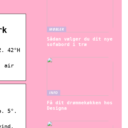
rk
MØBLER
Sådan vælger du dit nye
sofabord i træ
2. 42°H
, air
INFO
Få dit drømmekøkken hos
Designa
e. 5°.
vind.