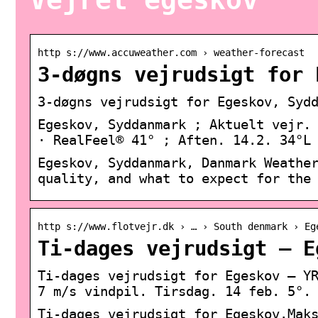
Vejret egeskov
http s://www.accuweather.com › weather-forecast
3-døgns vejrudsigt for 
3-døgns vejrudsigt for Egeskov, Syd
Egeskov, Syddanmark ; Aktuelt vejr.
· RealFeel® 41° ; Aften. 14.2. 34°L
Egeskov, Syddanmark, Danmark Weathe
quality, and what to expect for the
http s://www.flotvejr.dk › … › South denmark › Eg
Ti-dages vejrudsigt – E
Ti-dages vejrudsigt for Egeskov – Y
7 m/s vindpil. Tirsdag. 14 feb. 5°.
Ti-dages vejrudsigt for Egeskov.Mak