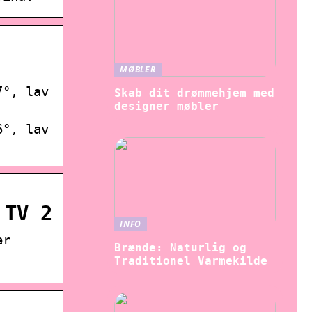
MØBLER
7°, lav
Skab dit drømmehjem med
designer møbler
6°, lav
 TV 2
INFO
er
Brænde: Naturlig og
Traditionel Varmekilde