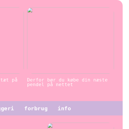
 tæt på
Derfor bør du købe din næste
pendel på nettet
ggeri
forbrug
info