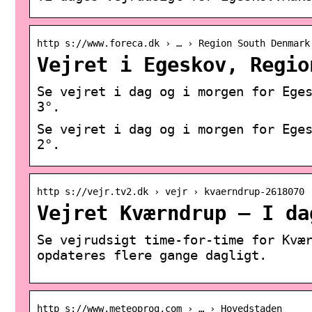
http s://www.foreca.dk › … › Region South Denmark
Vejret i Egeskov, Regio
Se vejret i dag og i morgen for Ege
3°.
Se vejret i dag og i morgen for Ege
2°.
http s://vejr.tv2.dk › vejr › kvaerndrup-2618070
Vejret Kværndrup – I da
Se vejrudsigt time-for-time for Kvæ
opdateres flere gange dagligt.
http s://www.meteoprog.com › … › Hovedstaden