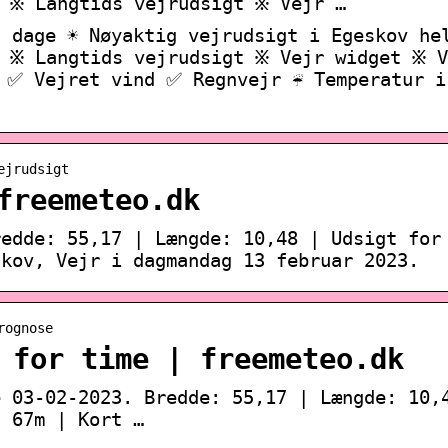
 ፠ Langtids vejrudsigt ፠ Vejr …
 dage ☀️ Nøyaktig vejrudsigt i Egeskov he
 ፠ Langtids vejrudsigt ፠ Vejr widget ፠ V
 ✅ Vejret vind ✅ Regnvejr ☔ Temperatur i
ejrudsigt
freemeteo.dk
redde: 55,17 | Længde: 10,48 | Udsigt for
skov, Vejr i dagmandag 13 februar 2023.
rognose
 for time | freemeteo.dk
e 03-02-2023. Bredde: 55,17 | Længde: 10,
: 67m | Kort …