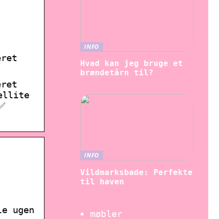
INFO
eret
Hvad kan jeg bruge et
brændetårn til?
eret
ellite
✅
INFO
Vildmarksbade: Perfekte
til haven
le ugen
møbler