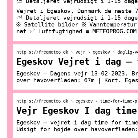
⛅ Detaljeret vejrudsigt i 1-15 dage
Vejret i Egeskov, Danmark de næste 7
⛅ Detaljeret vejrudsigt i 1-15 dage
፠ Satellite bilder ፠ Vanntemperatur
nat ✅ Luftfugtighed ≡ METEOPROG.COM
http s://freemeteo.dk › vejr › egeskov › daglig-v
Egeskov Vejret i dag – 
Egeskov – Dagens vejr 13-02-2023. B
over havoverfladen: 67m | Kort. Ege
http s://freemeteo.dk › egeskov › time-for-time-p
Vejr Egeskov I dag time
Egeskov – vejret i dag time for tim
Udsigt for højde over havoverfladen