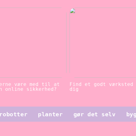
erne være med til at
Find et godt værksted
n online sikkerhed?
dig
robotter
planter
gør det selv
by