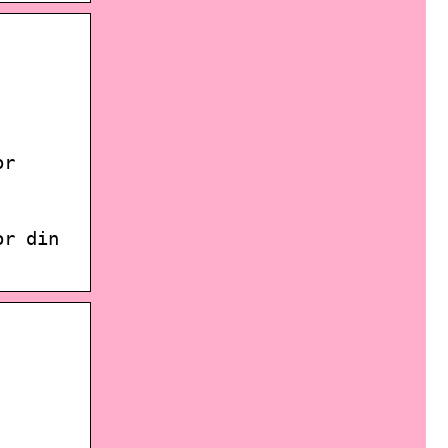
or
or din