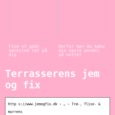
Find et godt
Derfor bør du købe
værksted tæt på
din næste pendel
dig
på nettet
Terrasserens jem
og fix
http s://www.jemogfix.dk › … › Træ-, flise- &
murrens