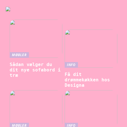
MØBLER
Sådan vælger du
INFO
dit nye sofabord i
Få dit
træ
drømmekøkken hos
Designa
MØBLER
INFO