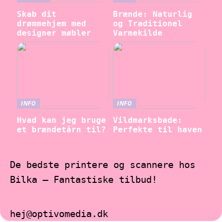
Skab dit
Brænde: Naturlig
drømmehjem med
og Traditionel
designer møbler
Varmekilde
INFO
INFO
Hvad kan jeg bruge
Vildmarksbade:
et brændetårn til?
Perfekte til haven
De bedste printere og scannere hos
Bilka – Fantastiske tilbud!
hej@optivomedia.dk