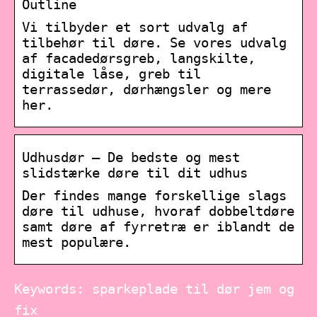
Outline
Vi tilbyder et sort udvalg af
tilbehør til døre. Se vores udvalg
af facadedørsgreb, langskilte,
digitale låse, greb til
terrassedør, dørhængsler og mere
her.
Udhusdør – De bedste og mest
slidstærke døre til dit udhus
Der findes mange forskellige slags
døre til udhuse, hvoraf dobbeltdøre
samt døre af fyrretræ er iblandt de
mest populære.
Keywords: sparkeplade til dør jem og
fix