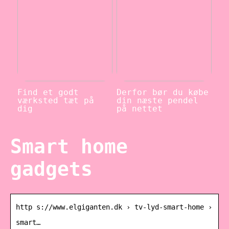
Find et godt
Derfor bør du købe
værksted tæt på
din næste pendel
dig
på nettet
Smart home
gadgets
http s://www.elgiganten.dk › tv-lyd-smart-home ›
smart…