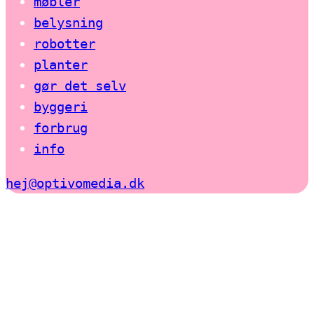
møbler
belysning
robotter
planter
gør det selv
byggeri
forbrug
info
hej@optivomedia.dk