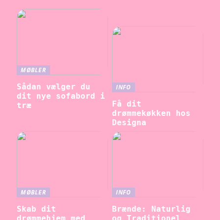
MØBLER
Sådan vælger du
INFO
dit nye sofabord i
Få dit
træ
drømmekøkken hos
Designa
MØBLER
INFO
Skab dit
Brænde: Naturlig
drømmehjem med
og Traditionel