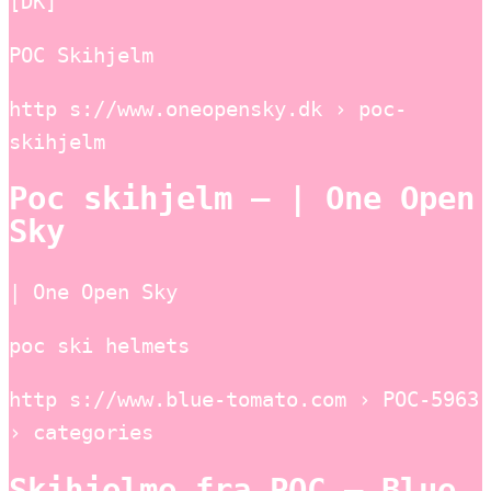
[DK]
POC Skihjelm
http s://www.oneopensky.dk › poc-
skihjelm
Poc skihjelm – | One Open
Sky
| One Open Sky
poc ski helmets
http s://www.blue-tomato.com › POC-5963
› categories
Skihjelme fra POC – Blue