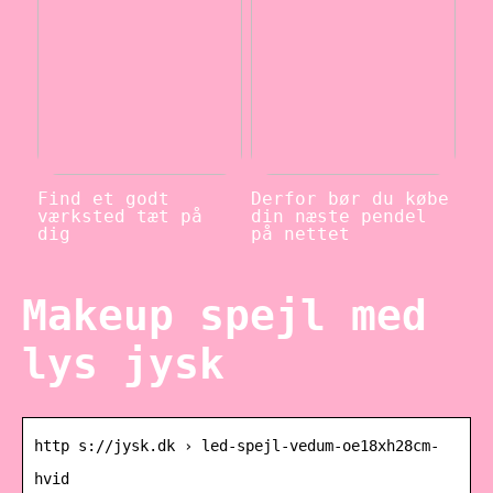
Find et godt
Derfor bør du købe
værksted tæt på
din næste pendel
dig
på nettet
Makeup spejl med
lys jysk
http s://jysk.dk › led-spejl-vedum-oe18xh28cm-
hvid