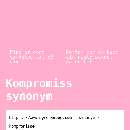
Find et godt
Derfor bør du købe
værksted tæt på
din næste pendel
dig
på nettet
Kompromiss
synonym
http s://www.synonymbog.com › synonym ›
kompromisse