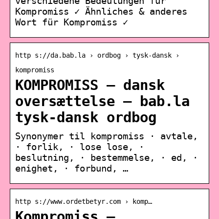
verschiedene Bedeutungen für
Kompromiss ✓ Ähnliches & anderes
Wort für Kompromiss ✓
http s://da.bab.la › ordbog › tysk-dansk ›
kompromiss
KOMPROMISS – dansk
oversættelse – bab.la
tysk-dansk ordbog
Synonymer til kompromiss · avtale,
· forlik, · lose lose, ·
beslutning, · bestemmelse, · ed, ·
enighet, · forbund, …
http s://www.ordetbetyr.com › komp…
Kompromiss —