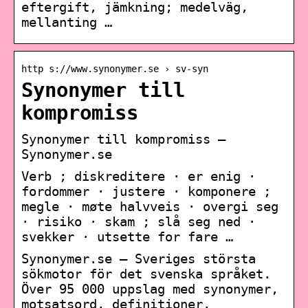
eftergift, jämkning; medelväg,
mellanting …
http s://www.synonymer.se › sv-syn
Synonymer till
kompromiss
Synonymer till kompromiss –
Synonymer.se
Verb ; diskreditere · er enig ·
fordommer · justere · komponere ;
megle · møte halvveis · overgi seg
· risiko · skam ; slå seg ned ·
svekker · utsette for fare …
Synonymer.se – Sveriges största
sökmotor för det svenska språket.
Över 95 000 uppslag med synonymer,
motsatsord, definitioner,