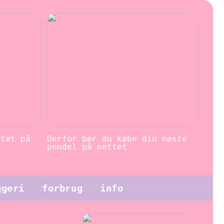
 tæt på
Derfor bør du købe din næste
pendel på nettet
ggeri
forbrug
info