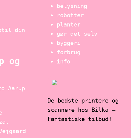
belysning
robotter
planter
stil din
gør det selv
byggeri
forbrug
p og
info
to Aarup
De bedste printere og
scannere hos Bilka –
e
Fantastiske tilbud!
za.
Vejgaard