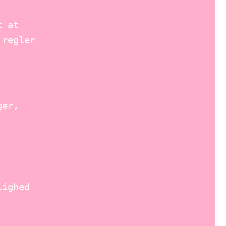
t at
 regler
ger,
lighed