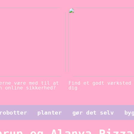
erne være med til at
Find et godt værksted
n online sikkerhed?
dig
robotter
planter
gør det selv
by