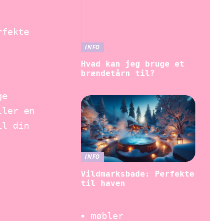
rfekte
INFO
Hvad kan jeg bruge et
brændetårn til?
ge
ller en
il din
INFO
Vildmarksbade: Perfekte
til haven
møbler