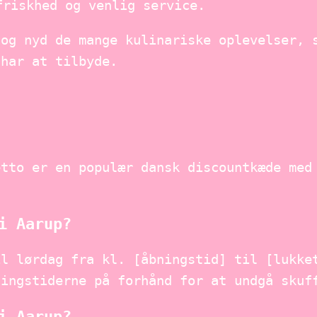
friskhed og venlig service.
 og nyd de mange kulinariske oplevelser, 
 har at tilbyde.
etto er en populær dansk discountkæde med
i Aarup?
il lørdag fra kl. [åbningstid] til [lukke
ningstiderne på forhånd for at undgå skuf
i Aarup?