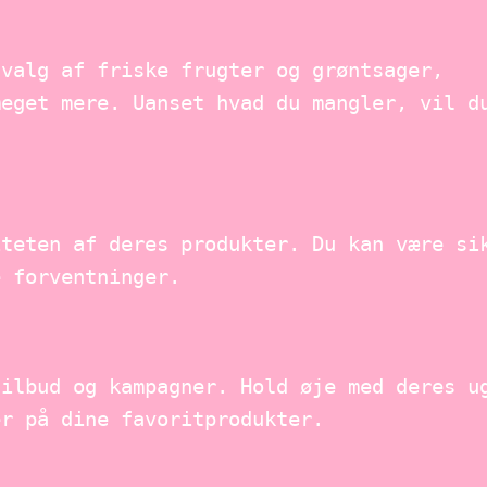
dvalg af friske frugter og grøntsager,
meget mere. Uanset hvad du mangler, vil d
iteten af deres produkter. Du kan være si
e forventninger.
tilbud og kampagner. Hold øje med deres u
er på dine favoritprodukter.