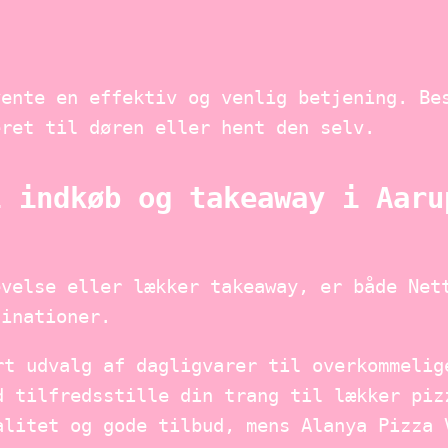
vente en effektiv og venlig betjening. Be
eret til døren eller hent den selv.
l indkøb og takeaway i Aaru
evelse eller lækker takeaway, er både Net
tinationer.
rt udvalg af dagligvarer til overkommelig
d tilfredsstille din trang til lækker piz
alitet og gode tilbud, mens Alanya Pizza 