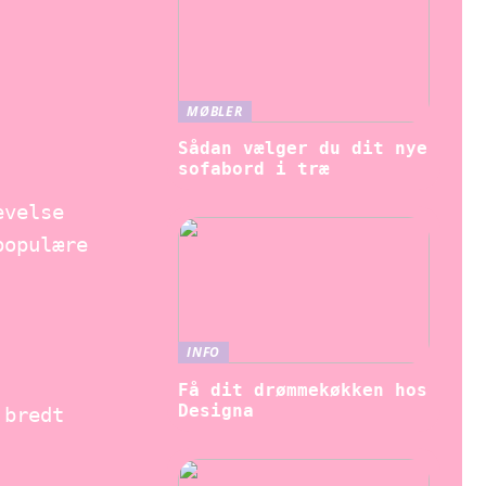
MØBLER
Sådan vælger du dit nye
sofabord i træ
evelse
populære
INFO
Få dit drømmekøkken hos
Designa
 bredt