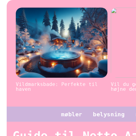
Vildmarksbade: Perfekte til
Vil du g
haven
højne de
møbler
belysning