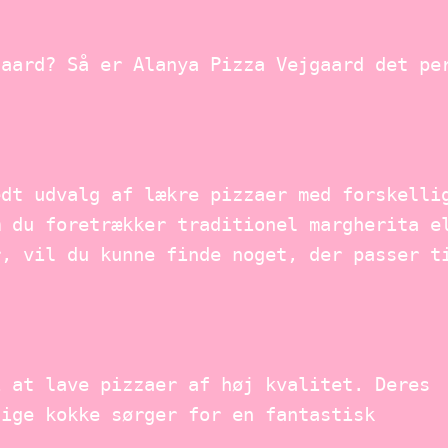
gaard? Så er Alanya Pizza Vejgaard det pe
edt udvalg af lækre pizzaer med forskelli
m du foretrækker traditionel margherita e
r, vil du kunne finde noget, der passer t
i at lave pizzaer af høj kvalitet. Deres
tige kokke sørger for en fantastisk