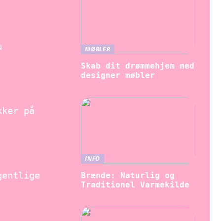
u
MØBLER
Skab dit drømmehjem med
designer møbler
kker på
INFO
gentlige
Brænde: Naturlig og
Traditionel Varmekilde