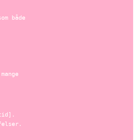
som både
 mange
tid].
felser.