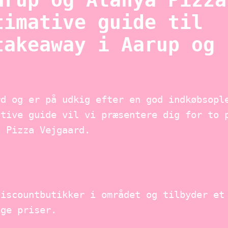
arup og Alanya Pizza
timative guide til
takeaway i Aarup og
rd og er på udkig efter en god indkøbsopl
ative guide vil vi præsentere dig for to 
a Pizza Vejgaard.
discountbutikker i området og tilbyder et
ige priser.