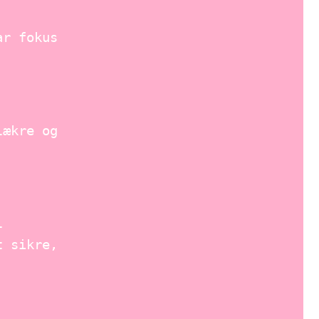
ar fokus
lækre og
l
t sikre,