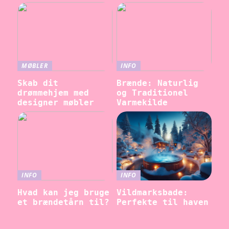
MØBLER
INFO
Skab dit
Brænde: Naturlig
drømmehjem med
og Traditionel
designer møbler
Varmekilde
INFO
INFO
Hvad kan jeg bruge
Vildmarksbade:
et brændetårn til?
Perfekte til haven