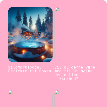
Vildmarksbade:
Vil du gerne være
Perfekte til haven
med til at højne
den online
sikkerhed?