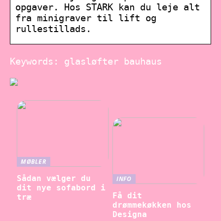
opgaver. Hos STARK kan du leje alt
fra minigraver til lift og
rullestillads.
Keywords: glasløfter bauhaus
MØBLER
Sådan vælger du
INFO
dit nye sofabord i
Få dit
træ
drømmekøkken hos
Designa