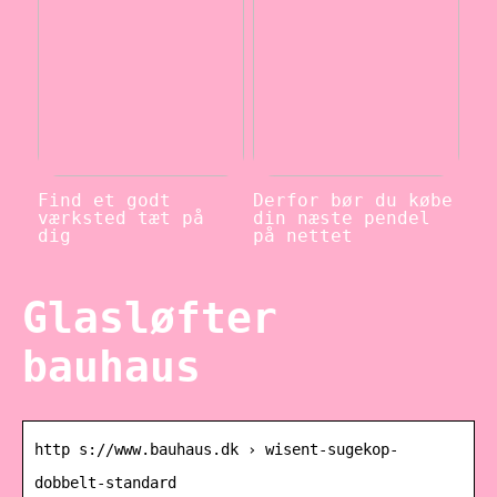
Find et godt
Derfor bør du købe
værksted tæt på
din næste pendel
dig
på nettet
Glasløfter
bauhaus
http s://www.bauhaus.dk › wisent-sugekop-
dobbelt-standard