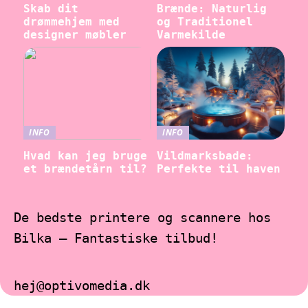
Skab dit
Brænde: Naturlig
drømmehjem med
og Traditionel
designer møbler
Varmekilde
INFO
INFO
Hvad kan jeg bruge
Vildmarksbade:
et brændetårn til?
Perfekte til haven
De bedste printere og scannere hos
Bilka – Fantastiske tilbud!
hej@optivomedia.dk