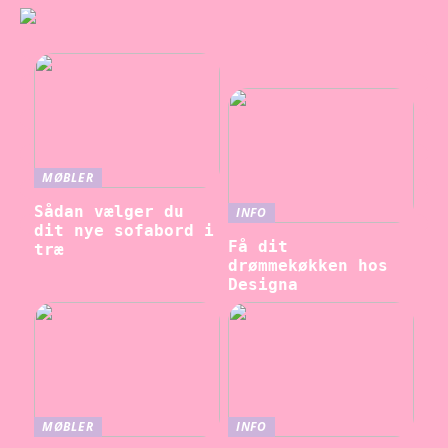
MØBLER
Sådan vælger du
INFO
dit nye sofabord i
Få dit
træ
drømmekøkken hos
Designa
MØBLER
INFO