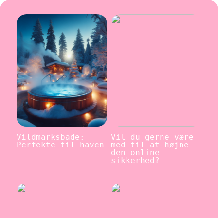
Vildmarksbade:
Vil du gerne være
Perfekte til haven
med til at højne
den online
sikkerhed?