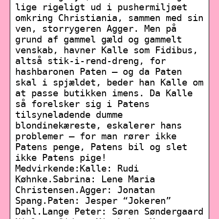
lige rigeligt ud i pushermiljøet
omkring Christiania, sammen med sin
ven, storrygeren Agger. Men på
grund af gammel gæld og gammelt
venskab, havner Kalle som Fidibus,
altså stik-i-rend-dreng, for
hashbaronen Paten – og da Paten
skal i spjældet, beder han Kalle om
at passe butikken imens. Da Kalle
så forelsker sig i Patens
tilsyneladende dumme
blondinekæreste, eskalerer hans
problemer – for man rører ikke
Patens penge, Patens bil og slet
ikke Patens pige!
Medvirkende:Kalle: Rudi
Køhnke.Sabrina: Lene Maria
Christensen.Agger: Jonatan
Spang.Paten: Jesper “Jokeren”
Dahl.Lange Peter: Søren Søndergaard