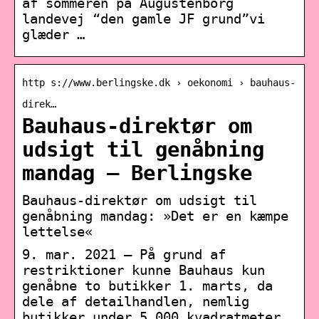
af sommeren på Augustenborg
landevej “den gamle JF grund”vi
glæder …
http s://www.berlingske.dk › oekonomi › bauhaus-
direk…
Bauhaus-direktør om
udsigt til genåbning
mandag – Berlingske
Bauhaus-direktør om udsigt til
genåbning mandag: »Det er en kæmpe
lettelse«
9. mar. 2021 — På grund af
restriktioner kunne Bauhaus kun
genåbne to butikker 1. marts, da
dele af detailhandlen, nemlig
butikker under 5.000 kvadratmeter …