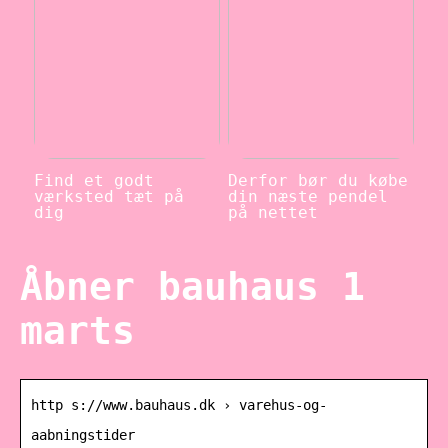
Find et godt
Derfor bør du købe
værksted tæt på
din næste pendel
dig
på nettet
Åbner bauhaus 1
marts
http s://www.bauhaus.dk › varehus-og-
aabningstider